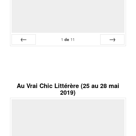
1
de
11
Préc
Suiv.
Au Vrai Chic Littérère (25 au 28 mai
2019)