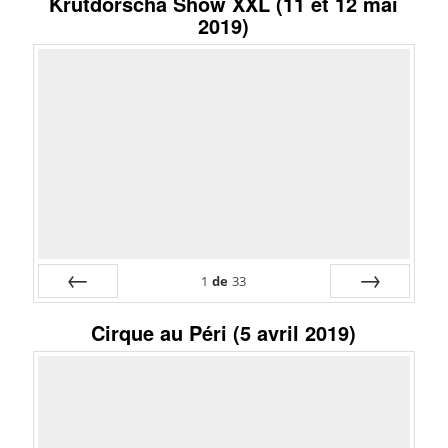
Krütdorscha Show XXL (11 et 12 mai
2019)
1
de
33
Préc
Suiv.
Cirque au Péri (5 avril 2019)