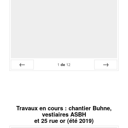
1
de
12
Préc
Suiv.
Travaux en cours : chantier Buhne,
vestiaires ASBH
et 25 rue or (été 2019)